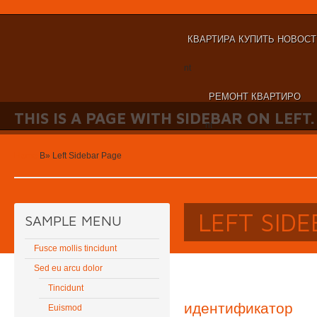
КВАРТИРА КУПИТЬ НОВОС
nt
РЕМОНТ КВАРТИРО
THIS IS A PAGE WITH SIDEBAR ON LEFT.
nt
Home
В»
Left Sidebar Page
LEFT SID
SAMPLE MENU
Fusce mollis tincidunt
Sed eu arcu dolor
Tincidunt
идентификатор
Euismod