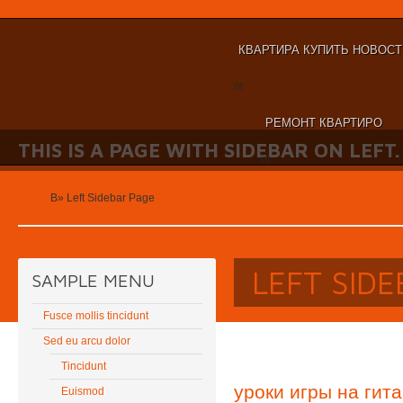
КВАРТИРА КУПИТЬ НОВОС
nt
РЕМОНТ КВАРТИРО
THIS IS A PAGE WITH SIDEBAR ON LEFT.
nt
Home
В»
Left Sidebar Page
LEFT SID
SAMPLE MENU
Fusce mollis tincidunt
Sed eu arcu dolor
Tincidunt
уроки игры на гит
Euismod